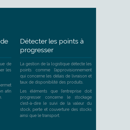
 de
Détecter les points à
progresser
ique de
La gestion de la logistique détecte les
er les
points comme l’approvisionnement
qui concerne les délais de livraison et
taux de disponibilité des produits.
permet
on afin
Les éléments que l’entreprise doit
n.
progresser concerne le stockage
c’est-à-dire le suivi de la valeur du
stock, perte et couverture des stocks
ainsi que le transport.