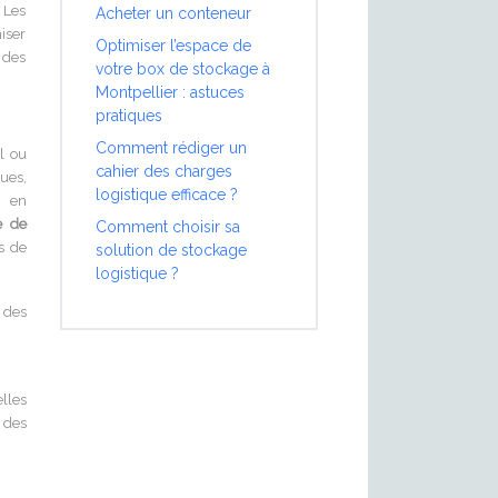
 Les
Acheter un conteneur
iser
Optimiser l’espace de
 des
votre box de stockage à
Montpellier : astuces
pratiques
Comment rédiger un
l ou
cahier des charges
ues,
logistique efficace ?
, en
e de
Comment choisir sa
s de
solution de stockage
logistique ?
 des
lles
 des