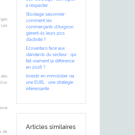
à respecter
Stockage saisonnier :
rges
comment les
 Les
commerçants d’Avignon
gèrent-ils leurs pics
d’activité ?
Ecovantaro face aux
standards du secteur : qui
fait vraiment la différence
en 2026 ?
Investir en immobilier via
 des
une EURL : une stratégie
d’un
intéressante
erce
Articles similaires
s de