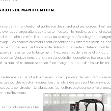
hariots de manutention
 qui sert à la manutention et au levage des marchandises lourdes. Il est sur
soulever des charges allant de 5 à 10 tonnes selon le modèle. Le chariot élév
triel et tertiaire. En effet, il peut servir au stockage et déstockage, au charg
vage. Les chariots élévateurs sont disponibles en différents modèles, ch
nc le choix en évaluant la capacité de traction, la hauteur d’élévation et la t
ouvoir travailler confortablement, il est essentiel de faire le choix du cha
treprise. Veuillez donc prendre en considération des critères tels que le te
é, sa stabilité et surtout sa capacité de charge. Pour plus d’infos sur les cha
t de levage ou chariot à fourche, est un équipement de manutention essen
charges lourdes et volumineuses. Les chariots élévateurs sont largement util
ique, la construction, la fabrication, l’agriculture et plus encore. Voici que
hariots élévateurs :
 les chariots élévateurs les