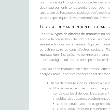
commande sont conçus pour collecter des artic
deux équipements sont essentiels pour optimise
l’utilisation de l’espace de stockage et d’accé
besoins spécifiques de votre entrepôt ou de votre
Le diable de manutention et le transp
Ces deux
types de chariots de manutention
se
encore la préparation de commande. Les transp
semi-électriques ou manuels. Équipés d’un
agroalimentaire et dans d’autres secteurs. Trè
manutention
, il se présente comme un chariot d
200 à 500kg en utilisant le principe de levier. Il 
Les diables de manutention et les transpalette
charges, mais ils ont des conceptions et des fonc
Diable de manutention (ou chariot à main)
Un diable de manutention est un équi
sur de courtes distances. Il est souve
meubles, des appareils électroménagers
Une structure avec une poignée pour
Une ou deux roues pour supporter l