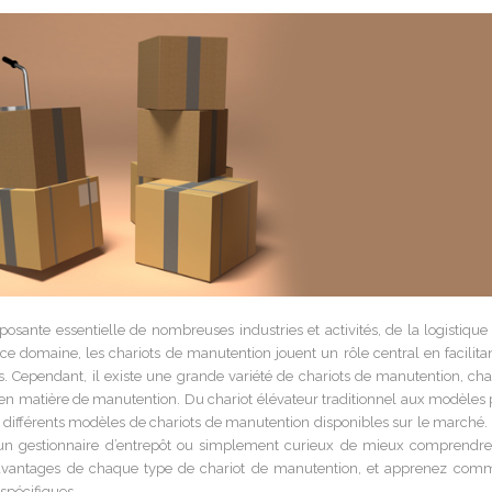
nte essentielle de nombreuses industries et activités, de la logistique 
 ce domaine, les chariots de manutention jouent un rôle central en facilitan
s. Cependant, il existe une grande variété de chariots de manutention, ch
en matière de manutention. Du chariot élévateur traditionnel aux modèles 
les différents modèles de chariots de manutention disponibles sur le marché.
, un gestionnaire d’entrepôt ou simplement curieux de mieux comprendre
es avantages de chaque type de chariot de manutention, et apprenez com
 spécifiques.