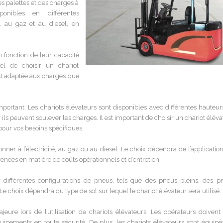
s palettes et des charges à
ponibles en différentes
s, au gaz et au diesel, en
n fonction de leur capacité
el de choisir un chariot
est adaptée aux charges que
portant. Les chariots élévateurs sont disponibles avec différentes hauteur
ils peuvent soulever les charges. Il est important de choisir un chariot élév
our vos besoins spécifiques.
nner à l’électricité, au gaz ou au diesel. Le choix dépendra de l’applicatio
rences en matière de coûts opérationnels et d’entretien.
r différentes configurations de pneus, tels que des pneus pleins, des p
 Le choix dépendra du type de sol sur lequel le chariot élévateur sera utilisé.
eure lors de l’utilisation de chariots élévateurs. Les opérateurs doivent 
équipements en toute sécurité. De plus, les chariots élévateurs sont équipé