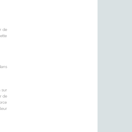
r de
ette
 dans
 sur
r de
orce
 leur