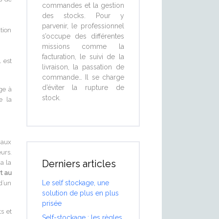
commandes et la gestion
des stocks. Pour y
parvenir, le professionnel
ation
s’occupe des différentes
missions comme la
facturation, le suivi de la
 est
livraison, la passation de
commande… Il se charge
d’éviter la rupture de
ge à
stock.
e la
 aux
eurs.
Derniers articles
a la
t au
Le self stockage, une
d’un
solution de plus en plus
prisée
ts et
Self-stockage : les règles