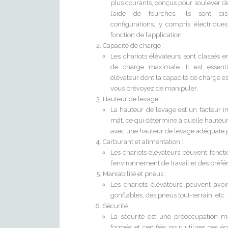
plus courants, conçus pour soulever de
l’aide de fourches. Ils sont dis
configurations, y compris électrique
fonction de l’application.
Capacité de charge :
Les chariots élévateurs sont classés e
de charge maximale. Il est essenti
élévateur dont la capacité de charge 
vous prévoyez de manipuler.
Hauteur de levage :
La hauteur de levage est un facteur im
mât, ce qui détermine à quelle hauteur 
avec une hauteur de levage adéquate p
Carburant et alimentation :
Les chariots élévateurs peuvent fonctio
l’environnement de travail et des préfé
Maniabilité et pneus :
Les chariots élévateurs peuvent avoi
gonflables, des pneus tout-terrain, etc.
Sécurité :
La sécurité est une préoccupation maj
formés et certifiés pour utiliser ces 