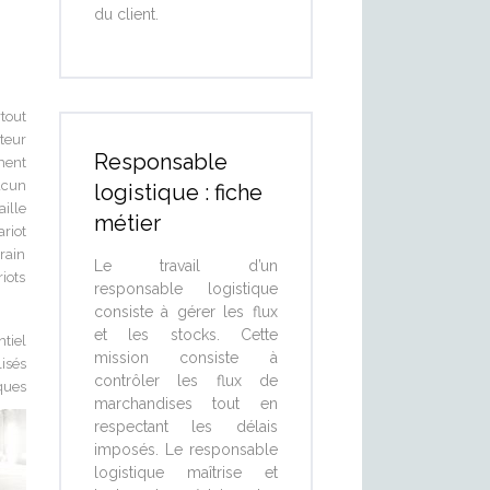
du client.
tout
ateur
Responsable
ement
acun
logistique : fiche
aille
métier
riot
rrain
Le travail d’un
riots
responsable logistique
consiste à gérer les flux
et les stocks. Cette
tiel
mission consiste à
isés
contrôler les flux de
lques
marchandises tout en
respectant les délais
imposés. Le responsable
logistique maîtrise et