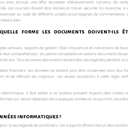
 vous avez envoyé une offre (acceptée ultérieurement), convenu de certa
 ces courriels doivent être stockés et mis en sécurité. En revanche, si 
ar exemple au sujet de différents projets accompagnés de commentaires, 
 mené à bien.
quelle forme les documents doivent-ils ê
mptes annuels, rapports de gestion, bilan d’ouverture et instructions de trava
 à leur compréhension, les pièces comptables et certains documents douan
nt dix ans. Tous les autres documents doivent être sauvegardés pendant six 
états financiers, les données ne doivent plus être conservées sous leur f
ers et de détruire les originaux. Les seules exceptions à cette règle sont
ectronique, il faut veiller à ce qu’elles puissent toujours être lisibles e
des formats qui seront dépassés dans quelques années et ne pourront plus êtr
nnées informatiques ?
pour la sauvegarde de vos fichiers. Ces supports offrent chacun des solution