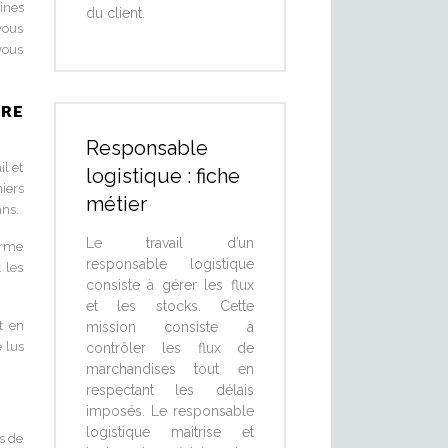
ines
du client.
vous
vous
tre
Responsable
il et
logistique : fiche
iers
métier
ans.
Le travail d’un
orme
responsable logistique
 les
consiste à gérer les flux
et les stocks. Cette
t en
mission consiste à
e lus
contrôler les flux de
marchandises tout en
respectant les délais
imposés. Le responsable
logistique maîtrise et
s de