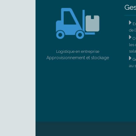
Ges

En
de l

Op
les 
sala
Logistique en entreprise

Approvisionnement et stockage
Ge
au 