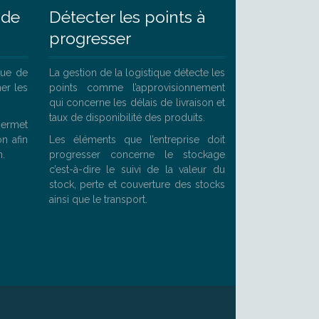
 de
Détecter les points à
progresser
ique de
La gestion de la logistique détecte les
er les
points comme l’approvisionnement
qui concerne les délais de livraison et
taux de disponibilité des produits.
permet
on afin
Les éléments que l’entreprise doit
n.
progresser concerne le stockage
c’est-à-dire le suivi de la valeur du
stock, perte et couverture des stocks
ainsi que le transport.