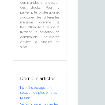
commandes et la gestion
des stocks. Pour y
parvenir, le professionnel
s’occupe des différentes
missions comme la
facturation, le suivi de la
livraison, la passation de
commande… Il se charge
d’éviter la rupture de
stock.
Derniers articles
Le self stockage, une
solution de plus en plus
prisée
Self-stockage : les règles