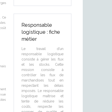
rges
. Ce
les.
Responsable
coût
logistique : fiche
métier
Le travail d’un
responsable logistique
consiste à gérer les flux
et les stocks. Cette
 mais
mission consiste à
contrôler les flux de
marchandises tout en
respectant les délais
ment
imposés. Le responsable
 vue
logistique maîtrise et
bles
tente de réduire les
coûts, respecte les
normes de qualité et