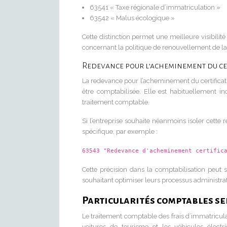
63541 « Taxe régionale d’immatriculation »
63542 « Malus écologique »
Cette distinction permet une meilleure visibilité
concernant la politique de renouvellement de la 
Redevance pour l’acheminement du cer
La redevance pour l’acheminement du certificat
être comptabilisée. Elle est habituellement i
traitement comptable.
Si l’entreprise souhaite néanmoins isoler cette
spécifique, par exemple :
63543 "Redevance d'acheminement certific
Cette précision dans la comptabilisation peut s
souhaitant optimiser leurs processus administrati
Particularités comptables sel
Le traitement comptable des frais d’immatriculati
voitures de tourisme et les véhicules électr