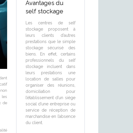
Avantages du
self stockage
Les centres de self
stockage proposent à
leurs clients d’autres
prestations que le simple
stockage sécurisé des
biens. En effet, certains
professionnels du self
stockage incluent dans
leurs prestations une
dant
location de salles pour
atif
organiser des réunions,
 non
domiciliation pour
 les
l’établissement d’un siège
x de
social d’une entreprise ou
service de réception de
marchandise en l’absence
du client.
lité