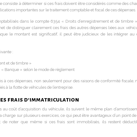
consiste à déterminer si ces frais doivent être considérés comme des cha
lications importantes sur le traitement comptable et fiscal de ces dépenses.
mptabilisés dans le compte 6354 « Droits d’enregistrement et de timbre »
et de distinguer clairement ces frais des autres dépenses liées aux véhicu
e le montant est significatif, il peut être judicieux de les intégrer au 
ivante :
nt et de timbre »
2 « Banque » selon le mode de règlement
s liés à ces dépenses, non seulement pour des raisons de conformité fiscale,
liés à la flotte de véhicules de l’entreprise.
s frais d’immatriculation
és au coût d’acquisition du véhicule, ils suivent le même plan d’amortisse
la charge sur plusieurs exercices, ce qui peut être avantageux d’un point de
ant de noter que même si ces frais sont immobilisés, ils restent déducti