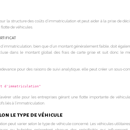
 sur la structure des coûts d’immatriculation et peut aider à la prise de déc
flotte de véhicules.
tificat
 d’immatriculation, bien que d’un montant généralement faible, doit égale
ncluse dans le montant global des frais de carte grise et suit donc le 
 redevance pour des raisons de suivi analytique, elle peut créer un sous-co
at d'immatriculation"
’avérer utile pour les entreprises gérant une flotte importante de véhicule
fs liés à l’immatriculation.
on le type de véhicule
on peut varier selon le type de véhicule concerné. Les véhicules utilitaires
iques ou hybrides présentent chacun des spécificités qui influencent 