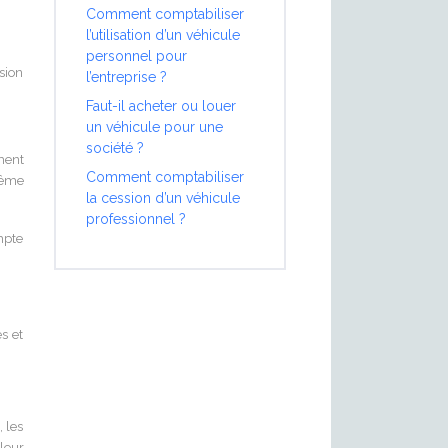
Comment comptabiliser
l’utilisation d’un véhicule
personnel pour
ision
l’entreprise ?
Faut-il acheter ou louer
un véhicule pour une
société ?
ment
Comment comptabiliser
même
la cession d’un véhicule
professionnel ?
mpte
s et
, les
leur