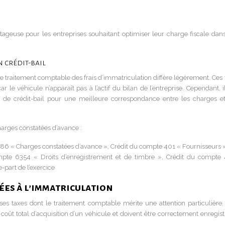
ageuse pour les entreprises souhaitant optimiser leur charge fiscale dans
 crédit-bail
le traitement comptable des frais d’immatriculation diffère légèrement. Ces 
le véhicule n’apparaît pas à l’actif du bilan de l’entreprise. Cependant, il
t de crédit-bail pour une meilleure correspondance entre les charges et
charges constatées d’avance :
6 « Charges constatées d’avance », Crédit du compte 401 « Fournisseurs 
mpte 6354 « Droits d’enregistrement et de timbre », Crédit du compte
-part de l’exercice
ées à l’immatriculation
es taxes dont le traitement comptable mérite une attention particulière.
 coût total d’acquisition d’un véhicule et doivent être correctement enregis
.