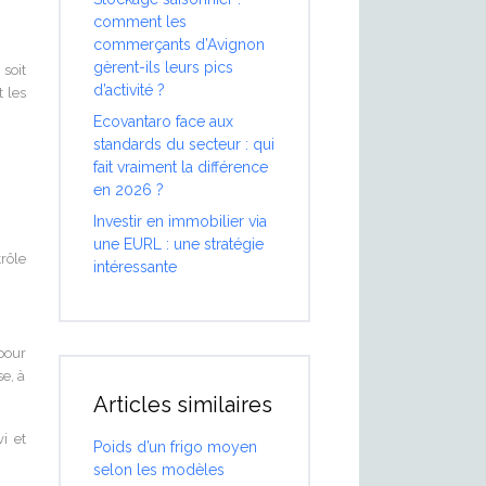
comment les
commerçants d’Avignon
gèrent-ils leurs pics
 soit
d’activité ?
t les
Ecovantaro face aux
standards du secteur : qui
fait vraiment la différence
en 2026 ?
Investir en immobilier via
une EURL : une stratégie
trôle
intéressante
pour
e, à
Articles similaires
i et
Poids d’un frigo moyen
selon les modèles