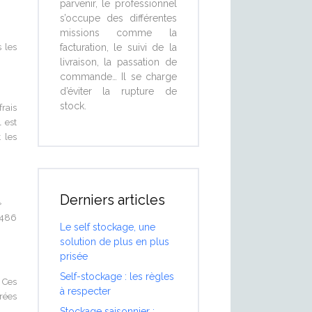
parvenir, le professionnel
s’occupe des différentes
missions comme la
facturation, le suivi de la
 les
livraison, la passation de
commande… Il se charge
d’éviter la rupture de
stock.
frais
 est
 les
Derniers articles
»
 486
Le self stockage, une
solution de plus en plus
prisée
Self-stockage : les règles
 Ces
à respecter
trées
Stockage saisonnier :