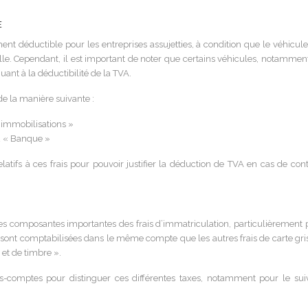
e
ent déductible pour les entreprises assujetties, à condition que le véhicule
nelle. Cependant, il est important de noter que certains véhicules, notammen
 quant à la déductibilité de la TVA.
de la manière suivante :
immobilisations »
2 « Banque »
 relatifs à ces frais pour pouvoir justifier la déduction de TVA en cas de con
des composantes importantes des frais d’immatriculation, particulièrement 
s sont comptabilisées dans le même compte que les autres frais de carte gris
et de timbre ».
us-comptes pour distinguer ces différentes taxes, notamment pour le suiv