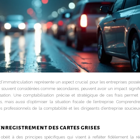
 d’immatriculation représente un aspect crucial pour les entreprises possé
e souvent considérées comme secondaires, peuvent avoir un impact signific
isation. Une comptabilisation précise et stratégique de ces frais permet
, mais aussi d’optimiser la situation fiscale de l’entreprise. Comprendre
es professionnels de la comptabilité et les dirigeants d’entreprise soucieu
enregistrement des cartes grises
béit à des principes spécifiques qui visent à refléter fidèlement la réa