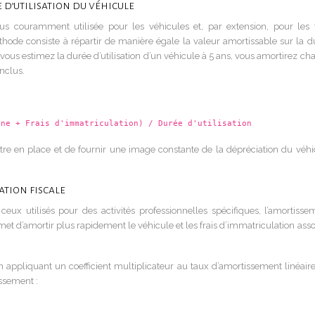
 d’utilisation du véhicule
us couramment utilisée pour les véhicules et, par extension, pour les f
thode consiste à répartir de manière égale la valeur amortissable sur la d
 vous estimez la durée d’utilisation d’un véhicule à 5 ans, vous amortirez c
nclus.
ine + Frais d'immatriculation) / Durée d'utilisation
tre en place et de fournir une image constante de la dépréciation du véhi
ation fiscale
ux utilisés pour des activités professionnelles spécifiques, l’amortisse
et d’amortir plus rapidement le véhicule et les frais d’immatriculation asso
en appliquant un coefficient multiplicateur au taux d’amortissement linéaire
issement :