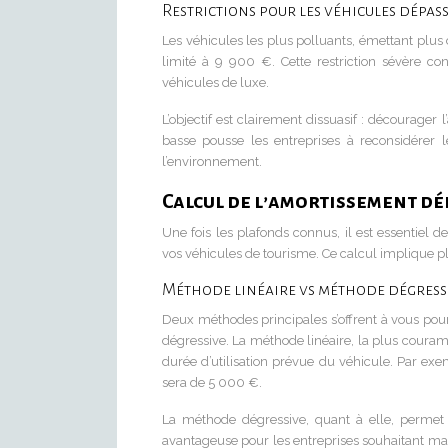
Restrictions pour les véhicules dépa
Les véhicules les plus polluants, émettant plu
limité à 9 900 €. Cette restriction sévère co
véhicules de luxe.
L’objectif est clairement dissuasif : décourager 
basse pousse les entreprises à reconsidérer l
l’environnement.
Calcul de l’amortissement dé
Une fois les plafonds connus, il est essentie
vos véhicules de tourisme. Ce calcul implique plu
Méthode linéaire vs méthode dégress
Deux méthodes principales s’offrent à vous pour
dégressive. La méthode linéaire, la plus couramm
durée d’utilisation prévue du véhicule. Par ex
sera de 5 000 €.
La méthode dégressive, quant à elle, permet 
avantageuse pour les entreprises souhaitant max