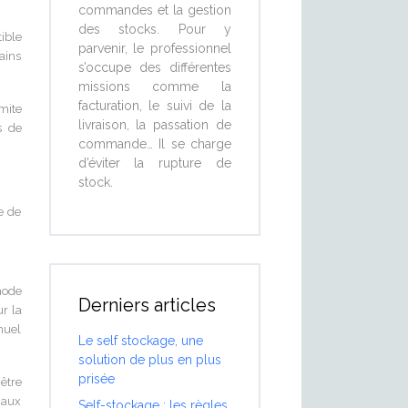
commandes et la gestion
des stocks. Pour y
ible
parvenir, le professionnel
ains
s’occupe des différentes
missions comme la
facturation, le suivi de la
imite
livraison, la passation de
s de
commande… Il se charge
d’éviter la rupture de
stock.
e de
hode
Derniers articles
r la
nuel
Le self stockage, une
solution de plus en plus
prisée
être
 aux
Self-stockage : les règles