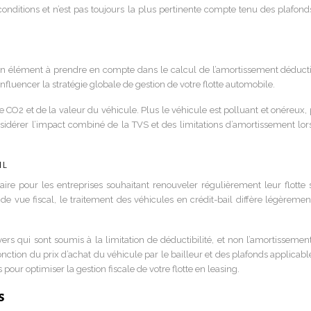
onditions et n’est pas toujours la plus pertinente compte tenu des plafond
 un élément à prendre en compte dans le calcul de l’amortissement déducti
influencer la stratégie globale de gestion de votre flotte automobile.
 CO2 et de la valeur du véhicule. Plus le véhicule est polluant et onéreux, 
onsidérer l’impact combiné de la TVS et des limitations d’amortissement lor
il
laire pour les entreprises souhaitant renouveler régulièrement leur flotte 
e vue fiscal, le traitement des véhicules en crédit-bail diffère légèremen
yers qui sont soumis à la limitation de déductibilité, et non l’amortissemen
nction du prix d’achat du véhicule par le bailleur et des plafonds applicable
ur optimiser la gestion fiscale de votre flotte en leasing.
s