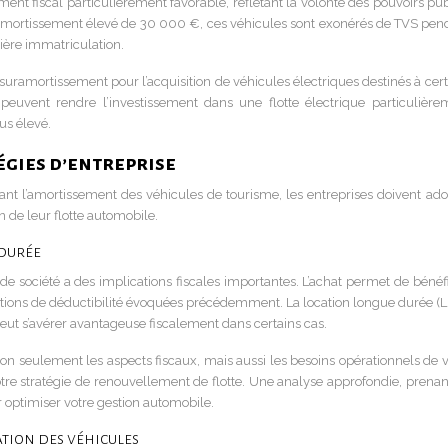
ment fiscal particulièrement favorable, reflétant la volonté des pouvoirs pu
’amortissement élevé de 30 000 €, ces véhicules sont exonérés de TVS pen
ière immatriculation.
 suramortissement pour l’acquisition de véhicules électriques destinés à cer
peuvent rendre l’investissement dans une flotte électrique particulière
us élevé.
égies d’entreprise
ant l’amortissement des véhicules de tourisme, les entreprises doivent ado
n de leur flotte automobile.
 durée
de société a des implications fiscales importantes. L’achat permet de bénéfi
ations de déductibilité évoquées précédemment. La location longue durée (L
t peut s’avérer avantageuse fiscalement dans certains cas.
non seulement les aspects fiscaux, mais aussi les besoins opérationnels de v
votre stratégie de renouvellement de flotte. Une analyse approfondie, prenan
 optimiser votre gestion automobile.
ation des véhicules