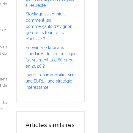
s de
à respecter
Stockage saisonnier :
comment les
commerçants d’Avignon
ble.
gèrent-ils leurs pics
d’activité ?
plus
Ecovantaro face aux
s du
standards du secteur : qui
fait vraiment la différence
en 2026 ?
Investir en immobilier via
sans
une EURL : une stratégie
t de
intéressante
t. La
s. Il
Articles similaires