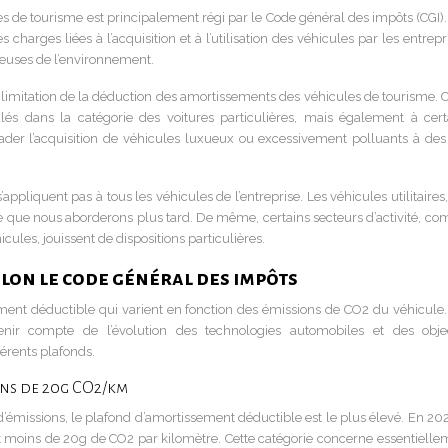
es de tourisme est principalement régi par le Code général des impôts (CGI).
s charges liées à l’acquisition et à l’utilisation des véhicules par les entrepr
euses de l’environnement.
e limitation de la déduction des amortissements des véhicules de tourisme. C
ulés dans la catégorie des voitures particulières, mais également à cert
uader l’acquisition de véhicules luxueux ou excessivement polluants à des 
’appliquent pas à tous les véhicules de l’entreprise. Les véhicules utilitaires
e que nous aborderons plus tard. De même, certains secteurs d’activité, c
icules, jouissent de dispositions particulières.
lon le code général des impôts
ement déductible qui varient en fonction des émissions de CO2 du véhicule.
enir compte de l’évolution des technologies automobiles et des objec
érents plafonds.
ins de 20g CO2/km
’émissions, le plafond d’amortissement déductible est le plus élevé. En 2024
t moins de 20g de CO2 par kilomètre. Cette catégorie concerne essentielle