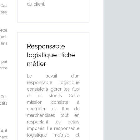
du client.
 Ces
ises,
ette
ains
fins
Responsable
logistique : fiche
, par
métier
omme
Le travail d’un
responsable logistique
consiste à gérer les flux
et les stocks. Cette
 Ces
mission consiste à
tifs
contrôler les flux de
marchandises tout en
respectant les délais
imposés. Le responsable
, il
logistique maîtrise et
ment