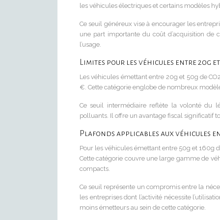
les véhicules électriques et certains modèles h
Ce seuil généreux vise à encourager les entrepri
une part importante du coût d’acquisition de
l’usage.
Limites pour les véhicules entre 20g e
Les véhicules émettant entre 20g et 50g de CO2
€. Cette catégorie englobe de nombreux modèles 
Ce seuil intermédiaire reflète la volonté du l
polluants. Il offre un avantage fiscal significatif
Plafonds applicables aux véhicules en
Pour les véhicules émettant entre 50g et 160g d
Cette catégorie couvre une large gamme de véhic
compacts.
Ce seuil représente un compromis entre la néces
les entreprises dont l’activité nécessite l’utilis
moins émetteurs au sein de cette catégorie.