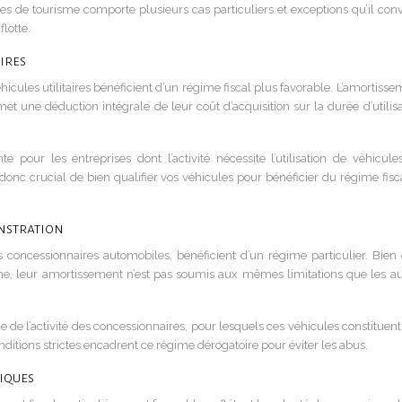
es de tourisme comporte plusieurs cas particuliers et exceptions qu’il conv
lotte.
ires
icules utilitaires bénéficient d’un régime fiscal plus favorable. L’amortiss
et une déduction intégrale de leur coût d’acquisition sur la durée d’utilisa
te pour les entreprises dont l’activité nécessite l’utilisation de véhicule
 donc crucial de bien qualifier vos véhicules pour bénéficier du régime fisc
nstration
s concessionnaires automobiles, bénéficient d’un régime particulier. Bien q
me, leur amortissement n’est pas soumis aux mêmes limitations que les au
que de l’activité des concessionnaires, pour lesquels ces véhicules constituen
onditions strictes encadrent ce régime dérogatoire pour éviter les abus.
riques