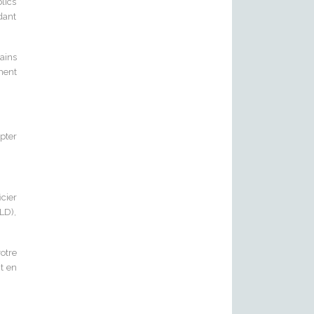
blics
dant
tains
ment
pter
cier
LD),
otre
t en