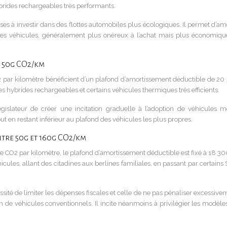
ybrides rechargeables très performants.
ses à investir dans des flottes automobiles plus écologiques. Il permet d’am
 ces véhicules, généralement plus onéreux à l’achat mais plus économiqu
t 50g CO2/km
 par kilomètre bénéficient d’un plafond d’amortissement déductible de 20
hybrides rechargeables et certains véhicules thermiques très efficients.
égislateur de créer une incitation graduelle à l’adoption de véhicules m
 tout en restant inférieur au plafond des véhicules les plus propres.
tre 50g et 160g CO2/km
e CO2 par kilomètre, le plafond d’amortissement déductible est fixé à 18 30
ules, allant des citadines aux berlines familiales, en passant par certains
sité de limiter les dépenses fiscales et celle de ne pas pénaliser excessive
ation de véhicules conventionnels. Il incite néanmoins à privilégier les modèle