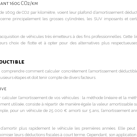
ssant 160g CO2/km
s de 160g de CO2 par kilomètre, voient leur plafond d’amortissement déduct
ncerne principalement les grosses cylindrées, les SUV imposants et cert
l’acquisition de véhicules très émetteurs à des fins professionnelles. Cette l
eurs choix de flotte et à opter pour des alternatives plus respectueuse
ductible
l de comprendre comment calculer concrètement l’amortissement déductibl
sieurs étapes et doit tenir compte de divers facteurs.
ive
 calculer l’amortissement de vos véhicules : la méthode linéaire et la mét
ent utilisée, consiste à répartir de manière égale la valeur amortissable su
emple, pour un véhicule de 25 000 € amorti sur 5 ans, l’amortissement an
d’amortir plus rapidement le véhicule les premières années. Elle peut 
imiser leurs déductions fiscales à court terme. Cependant, son application