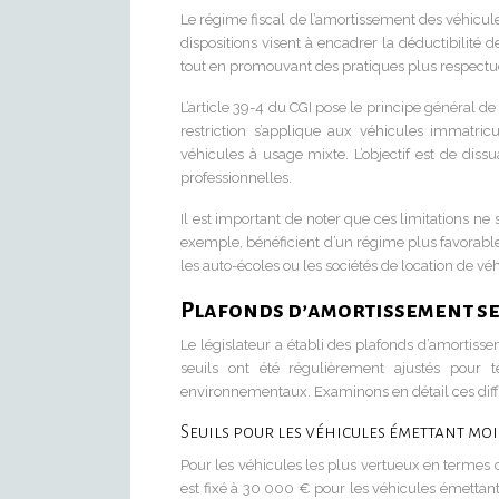
Le régime fiscal de l’amortissement des véhicul
dispositions visent à encadrer la déductibilité de
tout en promouvant des pratiques plus respectu
L’article 39-4 du CGI pose le principe général d
restriction s’applique aux véhicules immatric
véhicules à usage mixte. L’objectif est de diss
professionnelles.
Il est important de noter que ces limitations ne s
exemple, bénéficient d’un régime plus favorabl
les auto-écoles ou les sociétés de location de véh
Plafonds d’amortissement se
Le législateur a établi des plafonds d’amortiss
seuils ont été régulièrement ajustés pour t
environnementaux. Examinons en détail ces diff
Seuils pour les véhicules émettant mo
Pour les véhicules les plus vertueux en termes d
est fixé à 30 000 € pour les véhicules émettan