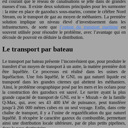
est courant que le réseau de canalisations se jette dans de grandes
masses d’eau. Il existe deux solutions principales pour les surmonter
: la mise en place de gazoducs sous-marins, comme le célèbre Nord
Stream, ou le transport de gaz au moyen de méthaniers. La première
solution implique un niveau élevé d’investissement dans les
infrastructures, de sorte que
l’option du transport maritime
est
souvent utilisée pour résoudre le problème, avec l’avantage qui en
découle de pouvoir en déduire la distribution.
Le transport par bateau
Le transport par bateau présente l’inconvénient que, pour produire le
transfert d’un moyen de transport à un autre, la matière première doit
être liquéfiée. Ce processus est réalisé dans les usines de
liquéfaction. Une fois liquéfié, le GNL ou gaz naturel liquide est
transporté dans les grandes citernes qui abritent les méthaniers.
Ainsi, le problème orographique posé par les mers et les océans pour
la construction des gazoducs est sauvé. Le navire ayant la plus
grande capacité de transport de GNL est le « Mozah » de la famille
Q-Max, qui, avec ses 43 400 kW de puissance, peut transférer
jusqu’à 266 000 mètres cubes en un seul voyage. Enfin, dans cette
chaîne de transport, il y a l’usine de regazéification du gaz naturel
liquéfié. Il récupère le caractère gazeux du combustible, permettant
ainsi une distribution locale ultérieure, par de plus petits pipelines,